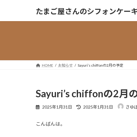
コ
ナ
たまご屋さんのシフォンケーキ『Sa
ン
ビ
テ
ゲ
ン
ー
ツ
シ
へ
ョ
ス
ン
キ
に
ッ
移
HOME
お知らせ
Sayuri’s chiffonの2月の予定
プ
動
Sayuri’s chiffonの2
最
2025年1月31日
2025年1月31日
さゆ
終
更
こんばんは。
新
日
時