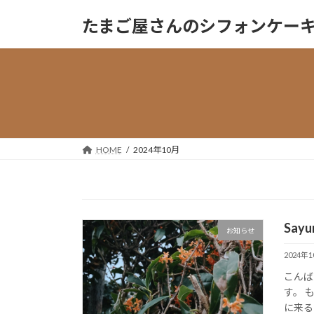
コ
ナ
たまご屋さんのシフォンケーキ『Sa
ン
ビ
テ
ゲ
ン
ー
ツ
シ
へ
ョ
ス
ン
キ
に
ッ
移
HOME
2024年10月
プ
動
Sayu
お知らせ
2024年
こんばん
す。 
に来るの