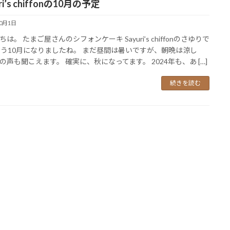
ri’s chiffonの10月の予定
10月1日
は。 たまご屋さんのシフォンケーキ Sayuri’s chiffonのさゆりで
もう10月になりましたね。 まだ昼間は暑いですが、朝晩は涼し
の声も聞こえます。 確実に、秋になってます。 2024年も、あ […]
続きを読む