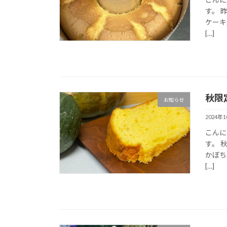
す。 
ケーキ
[…]
秋限
お知らせ
2024年
こんにち
す。 
かぼち
[…]