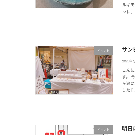
ルギモ
っ […]
サン
イベント
2023年
こんにち
す。 
ヶ瀬に
した […
明日
イベント