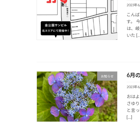
2023年
こんばん
す。 
は、岐
いた […
6月のS
お知らせ
2023年
おはよう
さゆり
と言っ
[…]