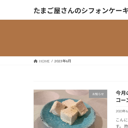
コ
ナ
たまご屋さんのシフォンケーキ『Sa
ン
ビ
テ
ゲ
ン
ー
ツ
シ
へ
ョ
ス
ン
キ
に
ッ
移
HOME
2023年6月
プ
動
今月
お知らせ
コー
2023年
こんにち
す。 