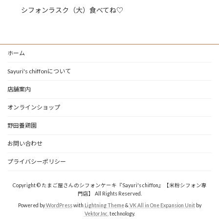
シフォンラスク（大）食べてね♡
ホーム
Sayuri's chiffonについて
店舗案内
オンラインショップ
野田養鶏園
お問い合わせ
プライバシーポリシー
Copyright © たまご屋さんのシフォンケーキ『Sayuri's chiffon』【米粉シフォン専
門店】 All Rights Reserved.
Powered by
WordPress
with
Lightning Theme
&
VK All in One Expansion Unit
by
Vektor,Inc.
technology.