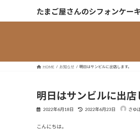
コ
ナ
たまご屋さんのシフォンケーキ『Sa
ン
ビ
テ
ゲ
ン
ー
ツ
シ
へ
ョ
ス
ン
キ
に
ッ
移
HOME
お知らせ
明日はサンビルに出店します。
プ
動
明日はサンビルに出店
最
2022年6月18日
2022年6月23日
さゆ
終
更
こんにちは。
新
日
時