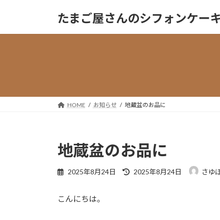
コ
ナ
たまご屋さんのシフォンケーキ『Sa
ン
ビ
テ
ゲ
ン
ー
ツ
シ
へ
ョ
ス
ン
キ
に
ッ
移
HOME
お知らせ
地蔵盆のお品に
プ
動
地蔵盆のお品に
最
2025年8月24日
2025年8月24日
さゆ
終
更
こんにちは。
新
日
時