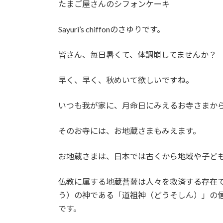
たまご屋さんのシフォンケーキ
:
Sayuri’s chiffonのさゆりです。
皆さん、毎日暑くて、体調崩してませんか？
早く、早く、秋めいて欲しいですね。
いつも我が家に、月命日にみえるお寺さまか
そのお寺には、お地蔵さまもみえます。
お地蔵さまは、日本では古くから地域や子ど
仏教に属する地蔵菩薩は人々を救済する存在
う）の神である「道祖神（どうそしん）」の
です。