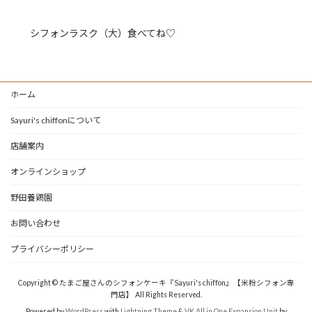
シフォンラスク（大）食べてね♡
ホーム
Sayuri's chiffonについて
店舗案内
オンラインショップ
野田養鶏園
お問い合わせ
プライバシーポリシー
Copyright © たまご屋さんのシフォンケーキ『Sayuri's chiffon』【米粉シフォン専
門店】 All Rights Reserved.
Powered by
WordPress
with
Lightning Theme
&
VK All in One Expansion Unit
by