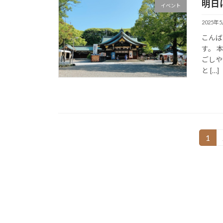
明日
イベント
2025年
こんばん
す。 
ごしや
と […]
投
1
固
定
稿
ペ
の
ー
ジ
ペ
ー