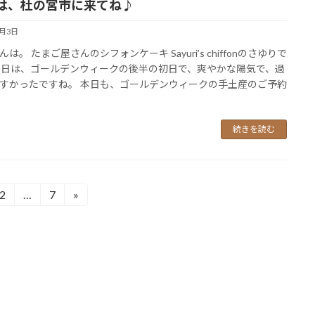
は、杜の宮市に来てね♪
5月3日
は。 たまご屋さんのシフォンケーキ Sayuri’s chiffonのさゆりで
本日は、ゴールデンウィークの後半の初日で、爽やかな陽気で、過
すかったですね。 本日も、ゴールデンウィークの手土産のご予約
続きを読む
2
…
7
»
固
固
定
定
ペ
ペ
ー
ー
ジ
ジ