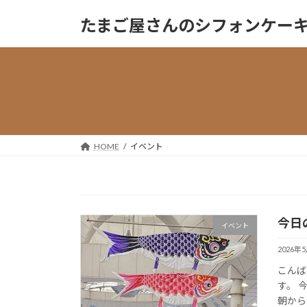
コ
ナ
たまご屋さんのシフォンケーキ『Sa
ン
ビ
テ
ゲ
ン
ー
ツ
シ
へ
ョ
ス
ン
キ
に
ッ
移
HOME
イベント
プ
動
今日
イベント
2026年
こんばん
す。 
朝から