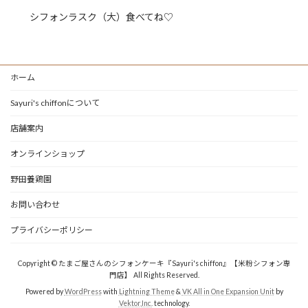
シフォンラスク（大）食べてね♡
ホーム
Sayuri's chiffonについて
店舗案内
オンラインショップ
野田養鶏園
お問い合わせ
プライバシーポリシー
Copyright © たまご屋さんのシフォンケーキ『Sayuri's chiffon』【米粉シフォン専
門店】 All Rights Reserved.
Powered by
WordPress
with
Lightning Theme
&
VK All in One Expansion Unit
by
Vektor,Inc.
technology.