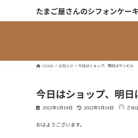
コ
ナ
たまご屋さんのシフォンケーキ『Sa
ン
ビ
テ
ゲ
ン
ー
ツ
シ
へ
ョ
ス
ン
キ
に
ッ
移
HOME
お知らせ
今日はショップ、明日はサンビル
プ
動
今日はショップ、明日
最
2022年5月14日
2022年5月14日
さゆ
終
更
おはようございます。
新
日
時