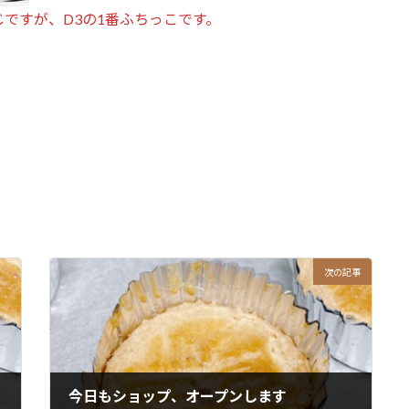
ですが、D3の1番ふちっこです。
。
次の記事
今日もショップ、オープンします